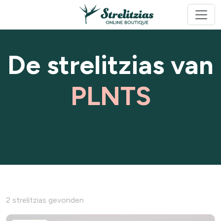
De strelitzias van
PLNTS
2 strelitzias gevonden